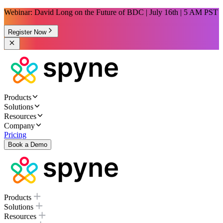
Webinar: David Long on the Future of BDC | July 16th | 5 AM PST
Register Now
Products
Solutions
Resources
Company
Pricing
Book a Demo
Products
Solutions
Resources