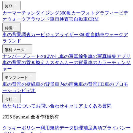
製品
カーマーチャンダイジング
360度カーフォトグラフィー
ビデ
オウォークアラウンド
車両検査官
自動車CRM
特徴
車の背景調査
カービジュアライザー
360度自動車ウォークア
ラウンド
無料ツール
ナンバープレートのぼかし
車の写真編集
車の写真編集アプリ
車の背景の置き換え
カスタムカーの背景
車のカラーチェンジ
ャー
テンプレート
車の背景の壁紙
車の背景
車内の画像
車の背景HD
車のプロモ
ーションビデオ
会社
私たちについて
お問い合わせ
キャリア
よくある質問
2025 Spyne.ai 全著作権所有
クッキーポリシー
利用規約
データ処理補足条項
プライバシー