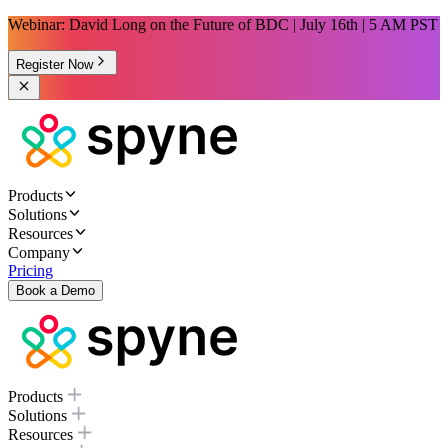
Webinar: David Long on the Future of BDC | July 16th | 5 AM PST
Register Now
Products
Solutions
Resources
Company
Pricing
Book a Demo
Products
Solutions
Resources