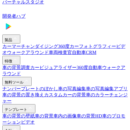
バーチャルスタジオ
開発者ハブ
製品
カーマーチャンダイジング
360度カーフォトグラフィー
ビデ
オウォークアラウンド
車両検査官
自動車CRM
特徴
車の背景調査
カービジュアライザー
360度自動車ウォークア
ラウンド
無料ツール
ナンバープレートのぼかし
車の写真編集
車の写真編集アプリ
車の背景の置き換え
カスタムカーの背景
車のカラーチェンジ
ャー
テンプレート
車の背景の壁紙
車の背景
車内の画像
車の背景HD
車のプロモ
ーションビデオ