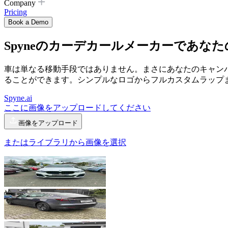
Company
Pricing
Book a Demo
Spyneの
カーデカールメーカー
であなた
車は単なる移動手段ではありません。まさにあなたのキャンバ
ることができます。シンプルなロゴからフルカスタムラップ
Spyne.ai
ここに画像をアップロードしてください
画像をアップロード
またはライブラリから画像を選択