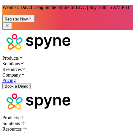
Webinar: David Long on the Future of BDC | July 16th | 5 AM PST
Register Now
Products
Solutions
Resources
Company
Pricing
Book a Demo
Products
Solutions
Resources