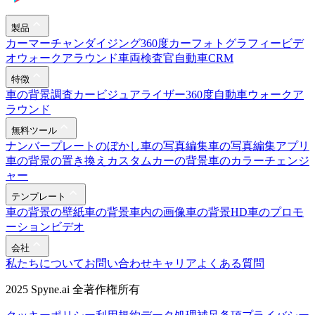
製品
カーマーチャンダイジング
360度カーフォトグラフィー
ビデ
オウォークアラウンド
車両検査官
自動車CRM
特徴
車の背景調査
カービジュアライザー
360度自動車ウォークア
ラウンド
無料ツール
ナンバープレートのぼかし
車の写真編集
車の写真編集アプリ
車の背景の置き換え
カスタムカーの背景
車のカラーチェンジ
ャー
テンプレート
車の背景の壁紙
車の背景
車内の画像
車の背景HD
車のプロモ
ーションビデオ
会社
私たちについて
お問い合わせ
キャリア
よくある質問
2025 Spyne.ai 全著作権所有