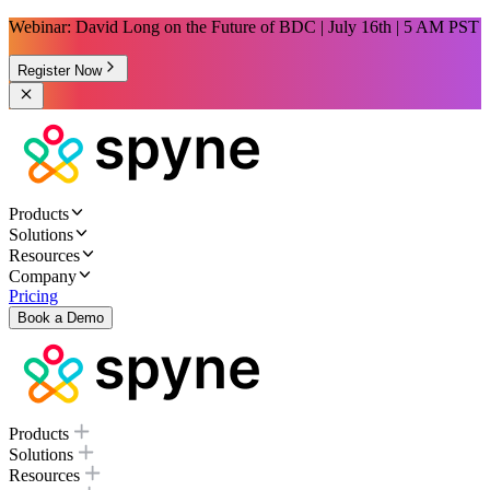
Webinar: David Long on the Future of BDC | July 16th | 5 AM PST
Register Now
Products
Solutions
Resources
Company
Pricing
Book a Demo
Products
Solutions
Resources