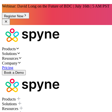
Webinar: David Long on the Future of BDC | July 16th | 5 AM PST
Register Now
Products
Solutions
Resources
Company
Pricing
Book a Demo
Products
Solutions
Resources