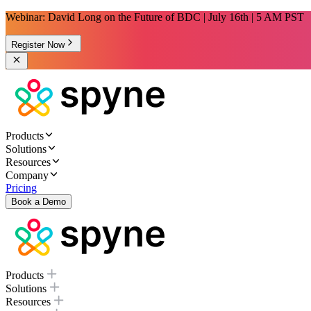
Webinar: David Long on the Future of BDC | July 16th | 5 AM PST
Register Now
Products
Solutions
Resources
Company
Pricing
Book a Demo
Products
Solutions
Resources