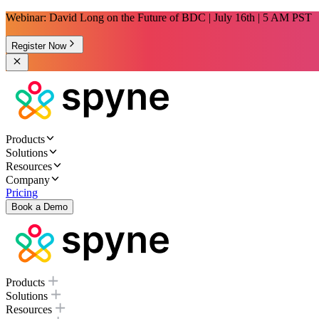
Webinar: David Long on the Future of BDC | July 16th | 5 AM PST
Register Now
Products
Solutions
Resources
Company
Pricing
Book a Demo
Products
Solutions
Resources