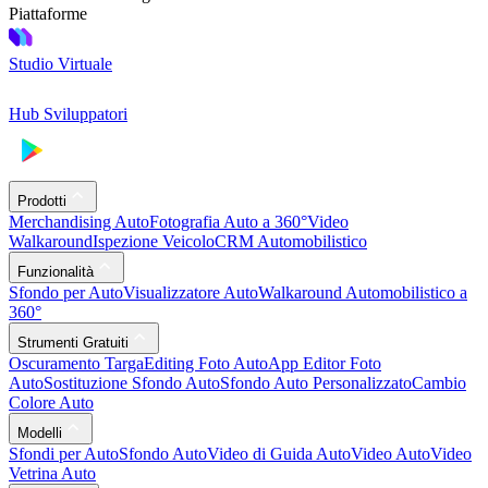
Piattaforme
Studio Virtuale
Hub Sviluppatori
Prodotti
Merchandising Auto
Fotografia Auto a 360°
Video
Walkaround
Ispezione Veicolo
CRM Automobilistico
Funzionalità
Sfondo per Auto
Visualizzatore Auto
Walkaround Automobilistico a
360°
Strumenti Gratuiti
Oscuramento Targa
Editing Foto Auto
App Editor Foto
Auto
Sostituzione Sfondo Auto
Sfondo Auto Personalizzato
Cambio
Colore Auto
Modelli
Sfondi per Auto
Sfondo Auto
Video di Guida Auto
Video Auto
Video
Vetrina Auto