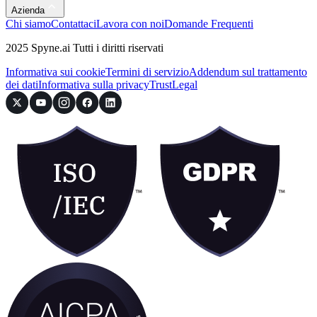
Azienda
Chi siamo
Contattaci
Lavora con noi
Domande Frequenti
2025 Spyne.ai Tutti i diritti riservati
Informativa sui cookie
Termini di servizio
Addendum sul trattamento
dei dati
Informativa sulla privacy
Trust
Legal