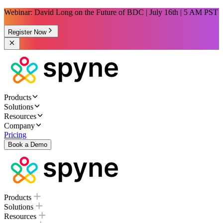
Webinar: David Long on the Future of BDC | July 16th | 5 AM PST
Register Now
Products
Solutions
Resources
Company
Pricing
Book a Demo
Products
Solutions
Resources