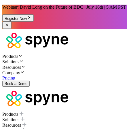
Webinar: David Long on the Future of BDC | July 16th | 5 AM PST
Register Now
Products
Solutions
Resources
Company
Pricing
Book a Demo
Products
Solutions
Resources