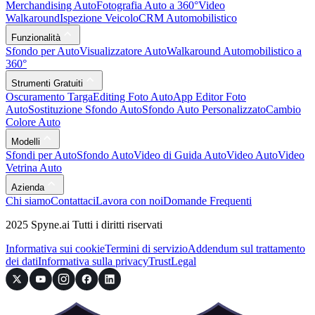
Merchandising Auto
Fotografia Auto a 360°
Video
Walkaround
Ispezione Veicolo
CRM Automobilistico
Funzionalità
Sfondo per Auto
Visualizzatore Auto
Walkaround Automobilistico a
360°
Strumenti Gratuiti
Oscuramento Targa
Editing Foto Auto
App Editor Foto
Auto
Sostituzione Sfondo Auto
Sfondo Auto Personalizzato
Cambio
Colore Auto
Modelli
Sfondi per Auto
Sfondo Auto
Video di Guida Auto
Video Auto
Video
Vetrina Auto
Azienda
Chi siamo
Contattaci
Lavora con noi
Domande Frequenti
2025 Spyne.ai Tutti i diritti riservati
Informativa sui cookie
Termini di servizio
Addendum sul trattamento
dei dati
Informativa sulla privacy
Trust
Legal