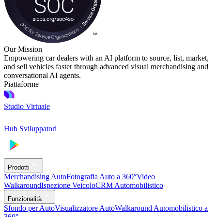
Our Mission
Empowering car dealers with an AI platform to source, list, market,
and sell vehicles faster through advanced visual merchandising and
conversational AI agents.
Piattaforme
Studio Virtuale
Hub Sviluppatori
Prodotti
Merchandising Auto
Fotografia Auto a 360°
Video
Walkaround
Ispezione Veicolo
CRM Automobilistico
Funzionalità
Sfondo per Auto
Visualizzatore Auto
Walkaround Automobilistico a
360°