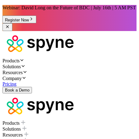
Webinar: David Long on the Future of BDC | July 16th | 5 AM PST
Register Now
Products
Solutions
Resources
Company
Pricing
Book a Demo
Products
Solutions
Resources