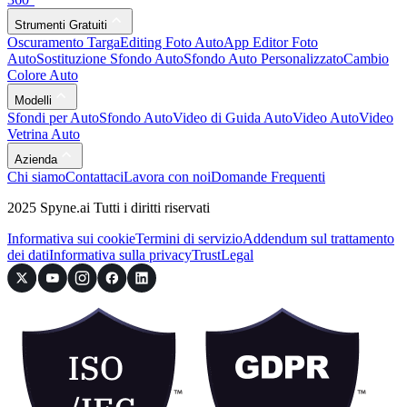
Strumenti Gratuiti
Oscuramento Targa
Editing Foto Auto
App Editor Foto
Auto
Sostituzione Sfondo Auto
Sfondo Auto Personalizzato
Cambio
Colore Auto
Modelli
Sfondi per Auto
Sfondo Auto
Video di Guida Auto
Video Auto
Video
Vetrina Auto
Azienda
Chi siamo
Contattaci
Lavora con noi
Domande Frequenti
2025 Spyne.ai Tutti i diritti riservati
Informativa sui cookie
Termini di servizio
Addendum sul trattamento
dei dati
Informativa sulla privacy
Trust
Legal