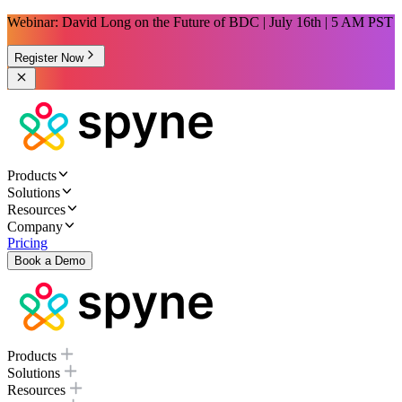
Webinar: David Long on the Future of BDC | July 16th | 5 AM PST
Register Now
Products
Solutions
Resources
Company
Pricing
Book a Demo
Products
Solutions
Resources