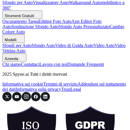
Sfondo per Auto
Visualizzatore Auto
Walkaround Automobilistico a
360°
Strumenti Gratuiti
Oscuramento Targa
Editing Foto Auto
App Editor Foto
Auto
Sostituzione Sfondo Auto
Sfondo Auto Personalizzato
Cambio
Colore Auto
Modelli
Sfondi per Auto
Sfondo Auto
Video di Guida Auto
Video Auto
Video
Vetrina Auto
Azienda
Chi siamo
Contattaci
Lavora con noi
Domande Frequenti
2025 Spyne.ai Tutti i diritti riservati
Informativa sui cookie
Termini di servizio
Addendum sul trattamento
dei dati
Informativa sulla privacy
Trust
Legal