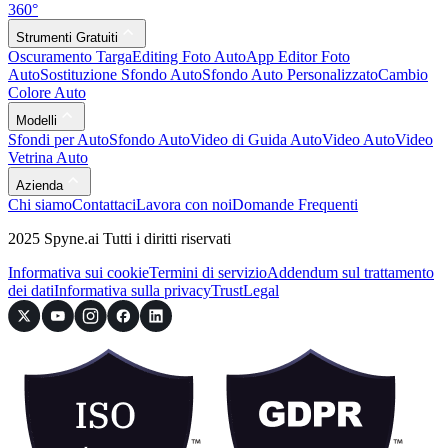
360°
Strumenti Gratuiti
Oscuramento Targa
Editing Foto Auto
App Editor Foto
Auto
Sostituzione Sfondo Auto
Sfondo Auto Personalizzato
Cambio
Colore Auto
Modelli
Sfondi per Auto
Sfondo Auto
Video di Guida Auto
Video Auto
Video
Vetrina Auto
Azienda
Chi siamo
Contattaci
Lavora con noi
Domande Frequenti
2025 Spyne.ai Tutti i diritti riservati
Informativa sui cookie
Termini di servizio
Addendum sul trattamento
dei dati
Informativa sulla privacy
Trust
Legal