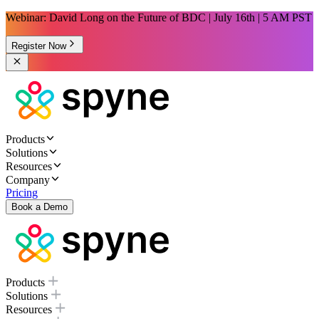
Webinar: David Long on the Future of BDC | July 16th | 5 AM PST
Register Now
Products
Solutions
Resources
Company
Pricing
Book a Demo
Products
Solutions
Resources