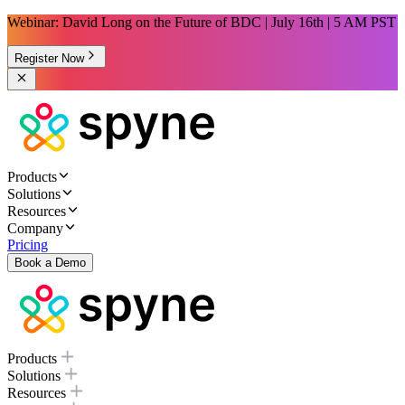
Webinar: David Long on the Future of BDC | July 16th | 5 AM PST
Register Now
Products
Solutions
Resources
Company
Pricing
Book a Demo
Products
Solutions
Resources