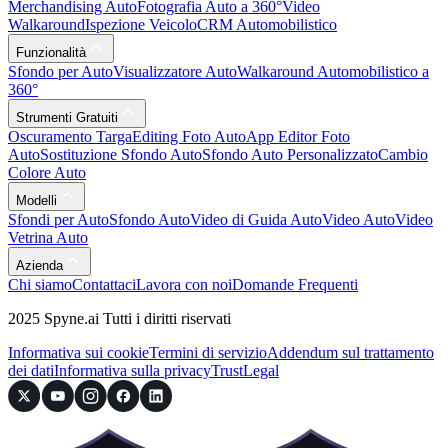
Merchandising Auto
Fotografia Auto a 360°
Video
Walkaround
Ispezione Veicolo
CRM Automobilistico
Funzionalità
Sfondo per Auto
Visualizzatore Auto
Walkaround Automobilistico a
360°
Strumenti Gratuiti
Oscuramento Targa
Editing Foto Auto
App Editor Foto
Auto
Sostituzione Sfondo Auto
Sfondo Auto Personalizzato
Cambio
Colore Auto
Modelli
Sfondi per Auto
Sfondo Auto
Video di Guida Auto
Video Auto
Video
Vetrina Auto
Azienda
Chi siamo
Contattaci
Lavora con noi
Domande Frequenti
2025 Spyne.ai Tutti i diritti riservati
Informativa sui cookie
Termini di servizio
Addendum sul trattamento
dei dati
Informativa sulla privacy
Trust
Legal