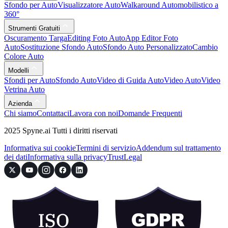
Sfondo per Auto
Visualizzatore Auto
Walkaround Automobilistico a
360°
Strumenti Gratuiti
Oscuramento Targa
Editing Foto Auto
App Editor Foto
Auto
Sostituzione Sfondo Auto
Sfondo Auto Personalizzato
Cambio
Colore Auto
Modelli
Sfondi per Auto
Sfondo Auto
Video di Guida Auto
Video Auto
Video
Vetrina Auto
Azienda
Chi siamo
Contattaci
Lavora con noi
Domande Frequenti
2025 Spyne.ai Tutti i diritti riservati
Informativa sui cookie
Termini di servizio
Addendum sul trattamento
dei dati
Informativa sulla privacy
Trust
Legal