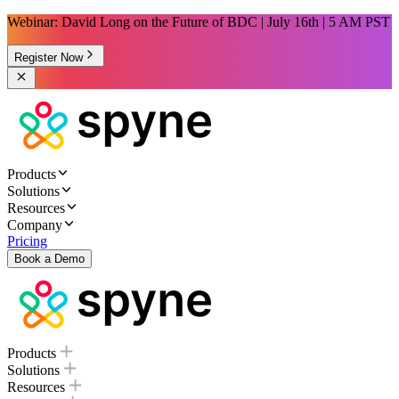
Webinar: David Long on the Future of BDC | July 16th | 5 AM PST
Register Now
Products
Solutions
Resources
Company
Pricing
Book a Demo
Products
Solutions
Resources