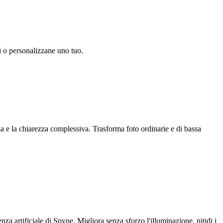
ndi o personalizzane uno tuo.
a e la chiarezza complessiva. Trasforma foto ordinarie e di bassa
za artificiale di Spyne. Migliora senza sforzo l'illuminazione, nitidi i