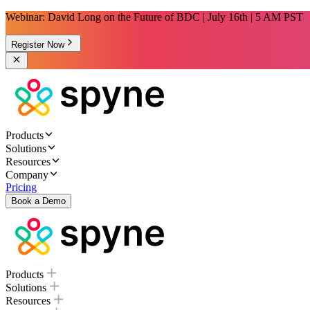
Webinar: David Long on the Future of BDC | July 16th | 5 AM PST
Register Now
Products
Solutions
Resources
Company
Pricing
Book a Demo
Products
Solutions
Resources