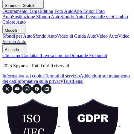
Strumenti Gratuiti
Oscuramento Targa
Editing Foto Auto
App Editor Foto
Auto
Sostituzione Sfondo Auto
Sfondo Auto Personalizzato
Cambio
Colore Auto
Modelli
Sfondi per Auto
Sfondo Auto
Video di Guida Auto
Video Auto
Video
Vetrina Auto
Azienda
Chi siamo
Contattaci
Lavora con noi
Domande Frequenti
2025 Spyne.ai Tutti i diritti riservati
Informativa sui cookie
Termini di servizio
Addendum sul trattamento
dei dati
Informativa sulla privacy
Trust
Legal