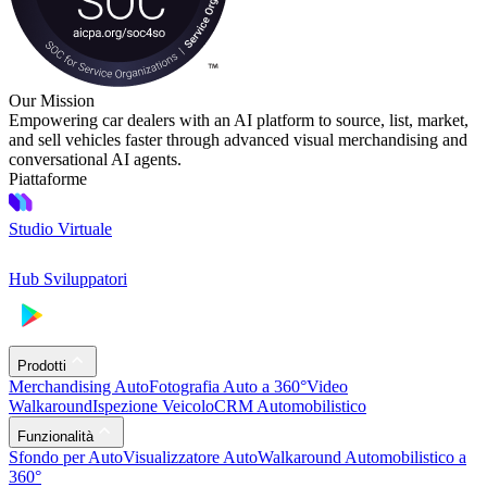
Our Mission
Empowering car dealers with an AI platform to source, list, market,
and sell vehicles faster through advanced visual merchandising and
conversational AI agents.
Piattaforme
Studio Virtuale
Hub Sviluppatori
Prodotti
Merchandising Auto
Fotografia Auto a 360°
Video
Walkaround
Ispezione Veicolo
CRM Automobilistico
Funzionalità
Sfondo per Auto
Visualizzatore Auto
Walkaround Automobilistico a
360°