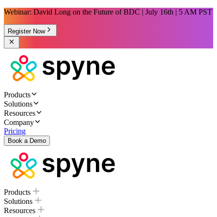
Webinar: David Long on the Future of BDC | July 16th | 5 AM PST
Register Now
Products
Solutions
Resources
Company
Pricing
Book a Demo
Products
Solutions
Resources