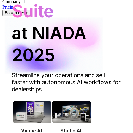
Company
Suite
Pricing
Book a Demo
at NIADA
2025
Streamline your operations and sell
faster with autonomous AI workflows for
dealerships.
Vinnie AI
Studio AI