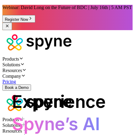
Webinar: David Long on the Future of BDC | July 16th | 5 AM PST
Register Now
Products
Solutions
Resources
Company
Pricing
Book a Demo
Experience
Spyne’s AI
Products
Solutions
Resources