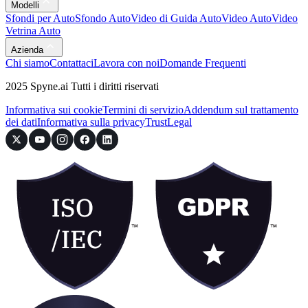
Modelli
Sfondi per Auto
Sfondo Auto
Video di Guida Auto
Video Auto
Video
Vetrina Auto
Azienda
Chi siamo
Contattaci
Lavora con noi
Domande Frequenti
2025 Spyne.ai Tutti i diritti riservati
Informativa sui cookie
Termini di servizio
Addendum sul trattamento
dei dati
Informativa sulla privacy
Trust
Legal