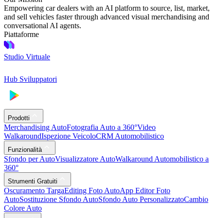
Empowering car dealers with an AI platform to source, list, market,
and sell vehicles faster through advanced visual merchandising and
conversational AI agents.
Piattaforme
Studio Virtuale
Hub Sviluppatori
Prodotti
Merchandising Auto
Fotografia Auto a 360°
Video
Walkaround
Ispezione Veicolo
CRM Automobilistico
Funzionalità
Sfondo per Auto
Visualizzatore Auto
Walkaround Automobilistico a
360°
Strumenti Gratuiti
Oscuramento Targa
Editing Foto Auto
App Editor Foto
Auto
Sostituzione Sfondo Auto
Sfondo Auto Personalizzato
Cambio
Colore Auto