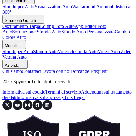
Funzionalità
Sfondo per Auto
Visualizzatore Auto
Walkaround Automobilistico a
360°
Strumenti Gratuiti
Oscuramento Targa
Editing Foto Auto
App Editor Foto
Auto
Sostituzione Sfondo Auto
Sfondo Auto Personalizzato
Cambio
Colore Auto
Modelli
Sfondi per Auto
Sfondo Auto
Video di Guida Auto
Video Auto
Video
Vetrina Auto
Azienda
Chi siamo
Contattaci
Lavora con noi
Domande Frequenti
2025 Spyne.ai Tutti i diritti riservati
Informativa sui cookie
Termini di servizio
Addendum sul trattamento
dei dati
Informativa sulla privacy
Trust
Legal