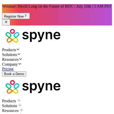
Webinar: David Long on the Future of BDC | July 16th | 5 AM PST
Register Now
Products
Solutions
Resources
Company
Pricing
Book a Demo
Products
Solutions
Resources