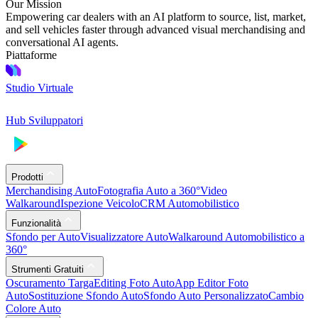
Our Mission
Empowering car dealers with an AI platform to source, list, market,
and sell vehicles faster through advanced visual merchandising and
conversational AI agents.
Piattaforme
Studio Virtuale
Hub Sviluppatori
Prodotti
Merchandising Auto
Fotografia Auto a 360°
Video
Walkaround
Ispezione Veicolo
CRM Automobilistico
Funzionalità
Sfondo per Auto
Visualizzatore Auto
Walkaround Automobilistico a
360°
Strumenti Gratuiti
Oscuramento Targa
Editing Foto Auto
App Editor Foto
Auto
Sostituzione Sfondo Auto
Sfondo Auto Personalizzato
Cambio
Colore Auto