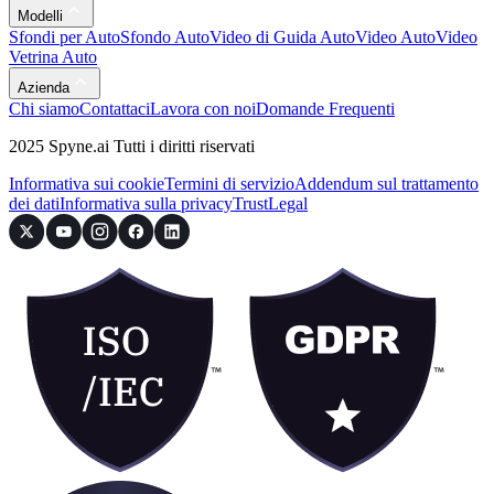
Modelli
Sfondi per Auto
Sfondo Auto
Video di Guida Auto
Video Auto
Video
Vetrina Auto
Azienda
Chi siamo
Contattaci
Lavora con noi
Domande Frequenti
2025 Spyne.ai Tutti i diritti riservati
Informativa sui cookie
Termini di servizio
Addendum sul trattamento
dei dati
Informativa sulla privacy
Trust
Legal