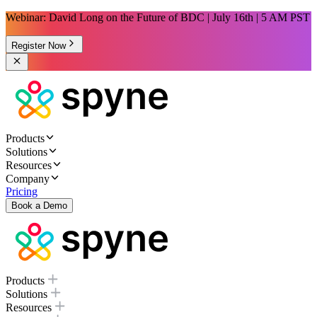
Webinar: David Long on the Future of BDC | July 16th | 5 AM PST
Register Now
Products
Solutions
Resources
Company
Pricing
Book a Demo
Products
Solutions
Resources