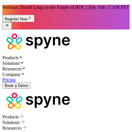
Webinar: David Long on the Future of BDC | July 16th | 5 AM PST
Register Now
Products
Solutions
Resources
Company
Pricing
Book a Demo
Products
Solutions
Resources