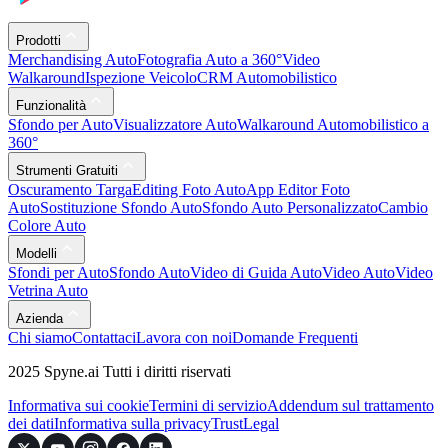
Prodotti
Merchandising Auto
Fotografia Auto a 360°
Video
Walkaround
Ispezione Veicolo
CRM Automobilistico
Funzionalità
Sfondo per Auto
Visualizzatore Auto
Walkaround Automobilistico a
360°
Strumenti Gratuiti
Oscuramento Targa
Editing Foto Auto
App Editor Foto
Auto
Sostituzione Sfondo Auto
Sfondo Auto Personalizzato
Cambio
Colore Auto
Modelli
Sfondi per Auto
Sfondo Auto
Video di Guida Auto
Video Auto
Video
Vetrina Auto
Azienda
Chi siamo
Contattaci
Lavora con noi
Domande Frequenti
2025 Spyne.ai Tutti i diritti riservati
Informativa sui cookie
Termini di servizio
Addendum sul trattamento
dei dati
Informativa sulla privacy
Trust
Legal