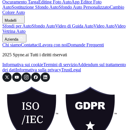
Oscuramento Targa
Editing Foto Auto
App Editor Foto
Auto
Sostituzione Sfondo Auto
Sfondo Auto Personalizzato
Cambio
Colore Auto
Modelli
Sfondi per Auto
Sfondo Auto
Video di Guida Auto
Video Auto
Video
Vetrina Auto
Azienda
Chi siamo
Contattaci
Lavora con noi
Domande Frequenti
2025 Spyne.ai Tutti i diritti riservati
Informativa sui cookie
Termini di servizio
Addendum sul trattamento
dei dati
Informativa sulla privacy
Trust
Legal