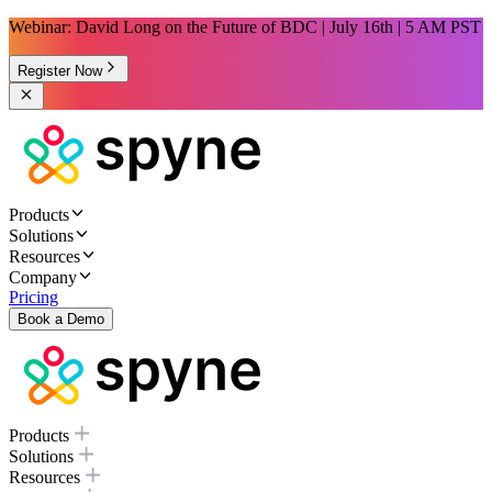
Webinar: David Long on the Future of BDC | July 16th | 5 AM PST
Register Now
Products
Solutions
Resources
Company
Pricing
Book a Demo
Products
Solutions
Resources