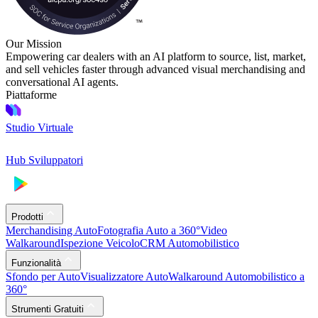
Our Mission
Empowering car dealers with an AI platform to source, list, market,
and sell vehicles faster through advanced visual merchandising and
conversational AI agents.
Piattaforme
Studio Virtuale
Hub Sviluppatori
Prodotti
Merchandising Auto
Fotografia Auto a 360°
Video
Walkaround
Ispezione Veicolo
CRM Automobilistico
Funzionalità
Sfondo per Auto
Visualizzatore Auto
Walkaround Automobilistico a
360°
Strumenti Gratuiti