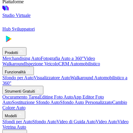
Piattaforme
Studio Virtuale
Hub Sviluppatori
Prodotti
Merchandising Auto
Fotografia Auto a 360°
Video
Walkaround
Ispezione Veicolo
CRM Automobilistico
Funzionalità
Sfondo per Auto
Visualizzatore Auto
Walkaround Automobilistico a
360°
Strumenti Gratuiti
Oscuramento Targa
Editing Foto Auto
App Editor Foto
Auto
Sostituzione Sfondo Auto
Sfondo Auto Personalizzato
Cambio
Colore Auto
Modelli
Sfondi per Auto
Sfondo Auto
Video di Guida Auto
Video Auto
Video
Vetrina Auto