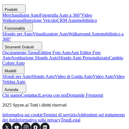
Prodotti
Merchandising Auto
Fotografia Auto a 360°
Video
Walkaround
Ispezione Veicolo
CRM Automobilistico
Funzionalità
Sfondo per Auto
Visualizzatore Auto
Walkaround Automobilistico a
360°
Strumenti Gratuiti
Oscuramento Targa
Editing Foto Auto
App Editor Foto
Auto
Sostituzione Sfondo Auto
Sfondo Auto Personalizzato
Cambio
Colore Auto
Modelli
Sfondi per Auto
Sfondo Auto
Video di Guida Auto
Video Auto
Video
Vetrina Auto
Azienda
Chi siamo
Contattaci
Lavora con noi
Domande Frequenti
2025 Spyne.ai Tutti i diritti riservati
Informativa sui cookie
Termini di servizio
Addendum sul trattamento
dei dati
Informativa sulla privacy
Trust
Legal