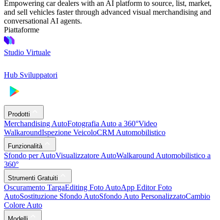
Empowering car dealers with an AI platform to source, list, market,
and sell vehicles faster through advanced visual merchandising and
conversational AI agents.
Piattaforme
Studio Virtuale
Hub Sviluppatori
Prodotti
Merchandising Auto
Fotografia Auto a 360°
Video
Walkaround
Ispezione Veicolo
CRM Automobilistico
Funzionalità
Sfondo per Auto
Visualizzatore Auto
Walkaround Automobilistico a
360°
Strumenti Gratuiti
Oscuramento Targa
Editing Foto Auto
App Editor Foto
Auto
Sostituzione Sfondo Auto
Sfondo Auto Personalizzato
Cambio
Colore Auto
Modelli