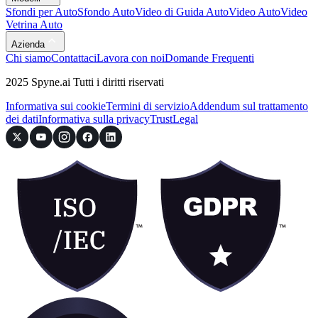
Sfondi per Auto
Sfondo Auto
Video di Guida Auto
Video Auto
Video
Vetrina Auto
Azienda
Chi siamo
Contattaci
Lavora con noi
Domande Frequenti
2025 Spyne.ai Tutti i diritti riservati
Informativa sui cookie
Termini di servizio
Addendum sul trattamento
dei dati
Informativa sulla privacy
Trust
Legal