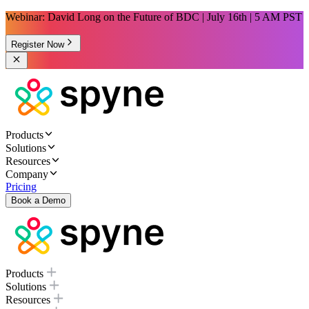
Webinar: David Long on the Future of BDC | July 16th | 5 AM PST
Register Now
Products
Solutions
Resources
Company
Pricing
Book a Demo
Products
Solutions
Resources