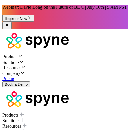
Webinar: David Long on the Future of BDC | July 16th | 5 AM PST
Register Now
Products
Solutions
Resources
Company
Pricing
Book a Demo
Products
Solutions
Resources