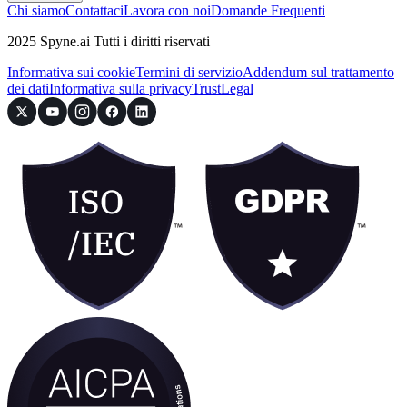
Chi siamo
Contattaci
Lavora con noi
Domande Frequenti
2025 Spyne.ai Tutti i diritti riservati
Informativa sui cookie
Termini di servizio
Addendum sul trattamento
dei dati
Informativa sulla privacy
Trust
Legal