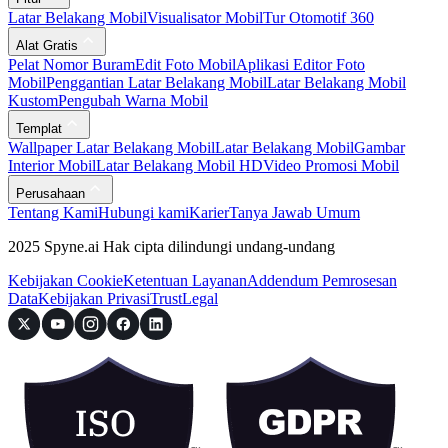
Latar Belakang Mobil
Visualisator Mobil
Tur Otomotif 360
Alat Gratis
Pelat Nomor Buram
Edit Foto Mobil
Aplikasi Editor Foto
Mobil
Penggantian Latar Belakang Mobil
Latar Belakang Mobil
Kustom
Pengubah Warna Mobil
Templat
Wallpaper Latar Belakang Mobil
Latar Belakang Mobil
Gambar
Interior Mobil
Latar Belakang Mobil HD
Video Promosi Mobil
Perusahaan
Tentang Kami
Hubungi kami
Karier
Tanya Jawab Umum
2025 Spyne.ai Hak cipta dilindungi undang-undang
Kebijakan Cookie
Ketentuan Layanan
Addendum Pemrosesan
Data
Kebijakan Privasi
Trust
Legal