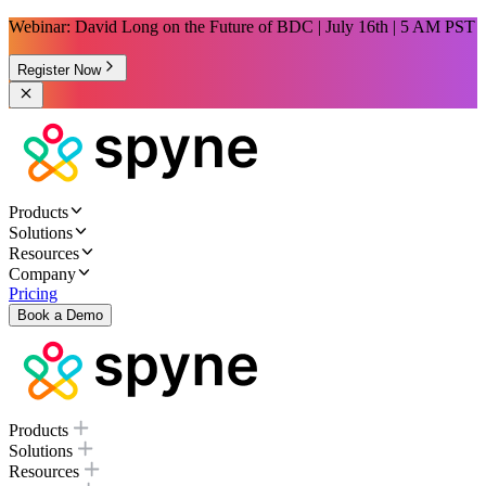
Webinar: David Long on the Future of BDC | July 16th | 5 AM PST
Register Now
Products
Solutions
Resources
Company
Pricing
Book a Demo
Products
Solutions
Resources