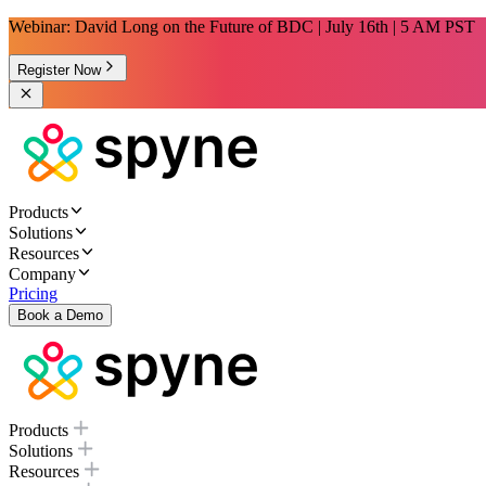
Webinar: David Long on the Future of BDC | July 16th | 5 AM PST
Register Now
Products
Solutions
Resources
Company
Pricing
Book a Demo
Products
Solutions
Resources