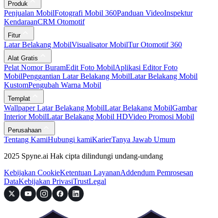
Produk
Penjualan Mobil
Fotografi Mobil 360
Panduan Video
Inspektur
Kendaraan
CRM Otomotif
Fitur
Latar Belakang Mobil
Visualisator Mobil
Tur Otomotif 360
Alat Gratis
Pelat Nomor Buram
Edit Foto Mobil
Aplikasi Editor Foto
Mobil
Penggantian Latar Belakang Mobil
Latar Belakang Mobil
Kustom
Pengubah Warna Mobil
Templat
Wallpaper Latar Belakang Mobil
Latar Belakang Mobil
Gambar
Interior Mobil
Latar Belakang Mobil HD
Video Promosi Mobil
Perusahaan
Tentang Kami
Hubungi kami
Karier
Tanya Jawab Umum
2025 Spyne.ai Hak cipta dilindungi undang-undang
Kebijakan Cookie
Ketentuan Layanan
Addendum Pemrosesan
Data
Kebijakan Privasi
Trust
Legal