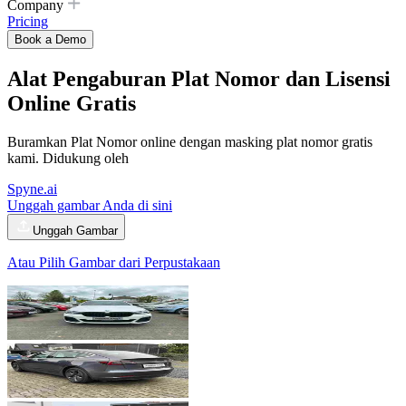
Company
Pricing
Book a Demo
Alat Pengaburan Plat Nomor dan Lisensi
Online Gratis
Buramkan Plat Nomor online dengan masking plat nomor gratis
kami. Didukung oleh
Spyne.ai
Unggah gambar Anda di sini
Unggah Gambar
Atau Pilih Gambar dari Perpustakaan