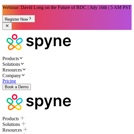
Webinar: David Long on the Future of BDC | July 16th | 5 AM PST
Register Now
Products
Solutions
Resources
Company
Pricing
Book a Demo
Products
Solutions
Resources