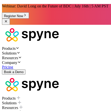
Webinar: David Long on the Future of BDC | July 16th | 5 AM PST
Register Now
Products
Solutions
Resources
Company
Pricing
Book a Demo
Products
Solutions
Resources