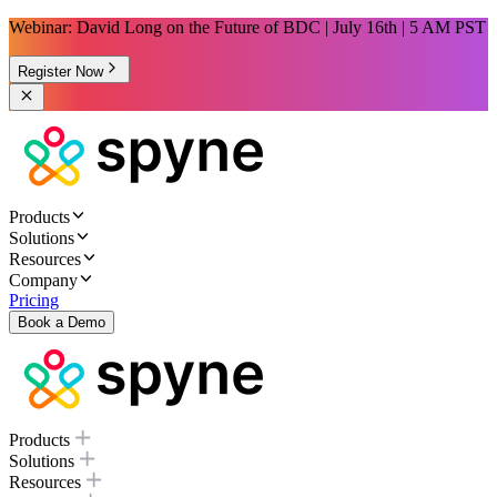
Webinar: David Long on the Future of BDC | July 16th | 5 AM PST
Register Now
Products
Solutions
Resources
Company
Pricing
Book a Demo
Products
Solutions
Resources