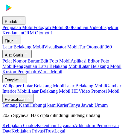
Produk
Penjualan Mobil
Fotografi Mobil 360
Panduan Video
Inspektur
Kendaraan
CRM Otomotif
Fitur
Latar Belakang Mobil
Visualisator Mobil
Tur Otomotif 360
Alat Gratis
Pelat Nomor Buram
Edit Foto Mobil
Aplikasi Editor Foto
Mobil
Penggantian Latar Belakang Mobil
Latar Belakang Mobil
Kustom
Pengubah Warna Mobil
Templat
Wallpaper Latar Belakang Mobil
Latar Belakang Mobil
Gambar
Interior Mobil
Latar Belakang Mobil HD
Video Promosi Mobil
Perusahaan
Tentang Kami
Hubungi kami
Karier
Tanya Jawab Umum
2025 Spyne.ai Hak cipta dilindungi undang-undang
Kebijakan Cookie
Ketentuan Layanan
Addendum Pemrosesan
Data
Kebijakan Privasi
Trust
Legal