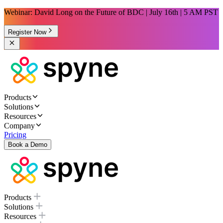
Webinar: David Long on the Future of BDC | July 16th | 5 AM PST
Register Now
Products
Solutions
Resources
Company
Pricing
Book a Demo
Products
Solutions
Resources