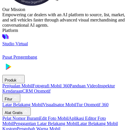
Our Mission
Empowering car dealers with an AI platform to source, list, market,
and sell vehicles faster through advanced visual merchandising and
conversational AI agents.
Platform
Studio Virtual
Pusat Pengembang
Produk
Penjualan Mobil
Fotografi Mobil 360
Panduan Video
Inspektur
Kendaraan
CRM Otomotif
Fitur
Latar Belakang Mobil
Visualisator Mobil
Tur Otomotif 360
Alat Gratis
Pelat Nomor Buram
Edit Foto Mobil
Aplikasi Editor Foto
Mobil
Penggantian Latar Belakang Mobil
Latar Belakang Mobil
Kustom
Pengubah Warna Mobil