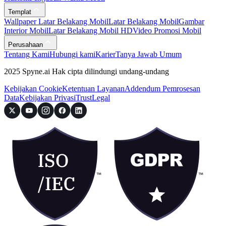
Templat
Wallpaper Latar Belakang Mobil
Latar Belakang Mobil
Gambar
Interior Mobil
Latar Belakang Mobil HD
Video Promosi Mobil
Perusahaan
Tentang Kami
Hubungi kami
Karier
Tanya Jawab Umum
2025 Spyne.ai Hak cipta dilindungi undang-undang
Kebijakan Cookie
Ketentuan Layanan
Addendum Pemrosesan
Data
Kebijakan Privasi
Trust
Legal