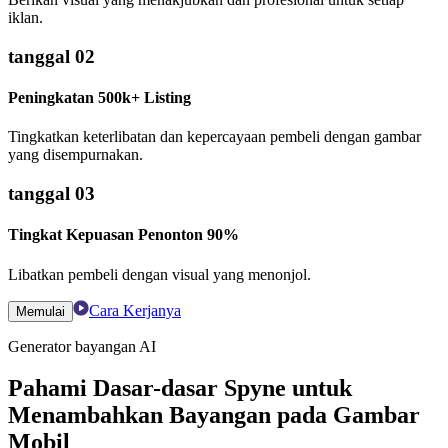
iklan.
tanggal 02
Peningkatan 500k+ Listing
Tingkatkan keterlibatan dan kepercayaan pembeli dengan gambar
yang disempurnakan.
tanggal 03
Tingkat Kepuasan Penonton 90%
Libatkan pembeli dengan visual yang menonjol.
Cara Kerjanya
Memulai
Generator bayangan AI
Pahami Dasar-dasar Spyne untuk
Menambahkan Bayangan pada Gambar
Mobil