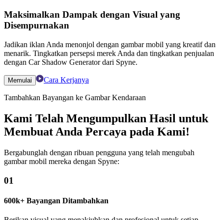
Maksimalkan Dampak dengan Visual yang
Disempurnakan
Jadikan iklan Anda menonjol dengan gambar mobil yang kreatif dan
menarik. Tingkatkan persepsi merek Anda dan tingkatkan penjualan
dengan Car Shadow Generator dari Spyne.
Cara Kerjanya
Memulai
Tambahkan Bayangan ke Gambar Kendaraan
Kami Telah Mengumpulkan Hasil untuk
Membuat Anda Percaya pada Kami!
Bergabunglah dengan ribuan pengguna yang telah mengubah
gambar mobil mereka dengan Spyne:
01
600k+ Bayangan Ditambahkan
Berikan visual yang menakjubkan dan profesional untuk setiap