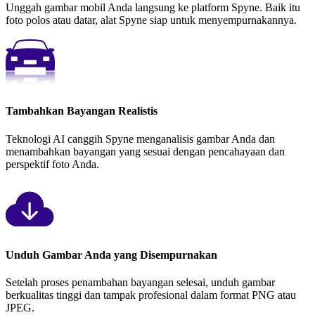
Unggah gambar mobil Anda langsung ke platform Spyne. Baik itu
foto polos atau datar, alat Spyne siap untuk menyempurnakannya.
Tambahkan Bayangan Realistis
Teknologi AI canggih Spyne menganalisis gambar Anda dan
menambahkan bayangan yang sesuai dengan pencahayaan dan
perspektif foto Anda.
Unduh Gambar Anda yang Disempurnakan
Setelah proses penambahan bayangan selesai, unduh gambar
berkualitas tinggi dan tampak profesional dalam format PNG atau
JPEG.