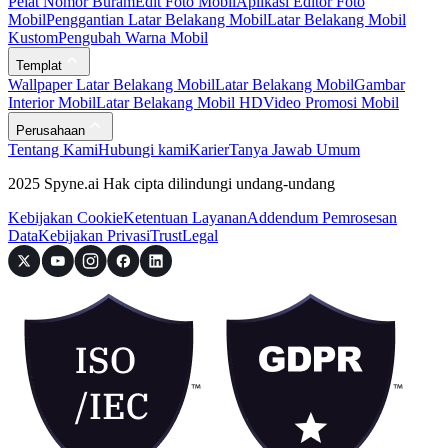
Pelat Nomor Buram
Edit Foto Mobil
Aplikasi Editor Foto
Mobil
Penggantian Latar Belakang Mobil
Latar Belakang Mobil
Kustom
Pengubah Warna Mobil
Templat
Wallpaper Latar Belakang Mobil
Latar Belakang Mobil
Gambar
Interior Mobil
Latar Belakang Mobil HD
Video Promosi Mobil
Perusahaan
Tentang Kami
Hubungi kami
Karier
Tanya Jawab Umum
2025 Spyne.ai Hak cipta dilindungi undang-undang
Kebijakan Cookie
Ketentuan Layanan
Addendum Pemrosesan
Data
Kebijakan Privasi
Trust
Legal