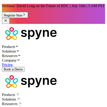
Webinar: David Long on the Future of BDC | July 16th | 5 AM PST
Register Now
Products
Solutions
Resources
Company
Pricing
Book a Demo
Products
Solutions
Resources