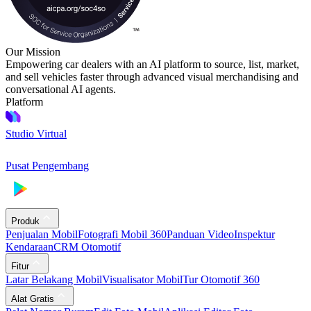
Our Mission
Empowering car dealers with an AI platform to source, list, market,
and sell vehicles faster through advanced visual merchandising and
conversational AI agents.
Platform
Studio Virtual
Pusat Pengembang
Produk
Penjualan Mobil
Fotografi Mobil 360
Panduan Video
Inspektur
Kendaraan
CRM Otomotif
Fitur
Latar Belakang Mobil
Visualisator Mobil
Tur Otomotif 360
Alat Gratis