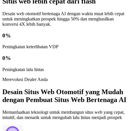
Situs web lebih cepat dari flash
Desain web otomotif bertenaga AI dengan waktu muat lebih cepat
untuk meningkatkan prospek hingga 50% dan menghasilkan
konversi 4X lebih banyak.
0
%
Peningkatan keterlibatan VDP
0
%
Peningkatan lalu lintas
Merevolusi Dealer Anda
Desain Situs Web Otomotif yang Mudah
dengan Pembuat Situs Web Bertenaga AI
Memanfaatkan teknologi untuk membangun situs web yang cepat,
intuitif, dan menarik untuk mengubah lalu lintas menjadi prospek