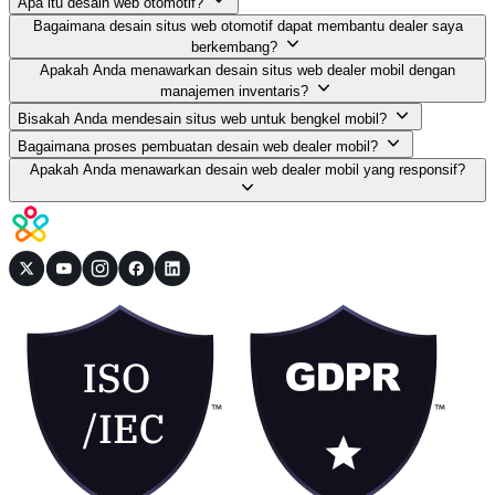
Apa itu desain web otomotif?
Bagaimana desain situs web otomotif dapat membantu dealer saya
berkembang?
Apakah Anda menawarkan desain situs web dealer mobil dengan
manajemen inventaris?
Bisakah Anda mendesain situs web untuk bengkel mobil?
Bagaimana proses pembuatan desain web dealer mobil?
Apakah Anda menawarkan desain web dealer mobil yang responsif?