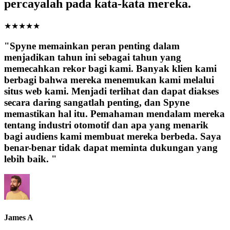
percayalah pada kata-kata mereka.
★
★
★
★
★
"Spyne memainkan peran penting dalam
menjadikan tahun ini sebagai tahun yang
memecahkan rekor bagi kami. Banyak klien kami
berbagi bahwa mereka menemukan kami melalui
situs web kami. Menjadi terlihat dan dapat diakses
secara daring sangatlah penting, dan Spyne
memastikan hal itu. Pemahaman mendalam mereka
tentang industri otomotif dan apa yang menarik
bagi audiens kami membuat mereka berbeda. Saya
benar-benar tidak dapat meminta dukungan yang
lebih baik. "
James A