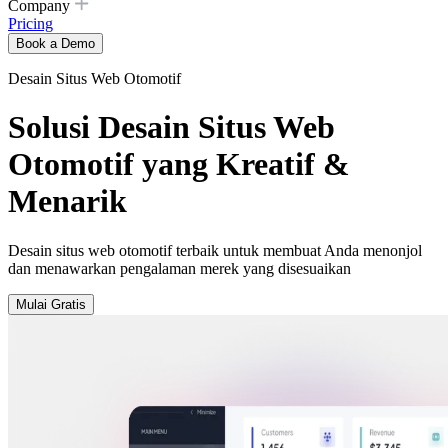
Company
Pricing
Book a Demo
Desain Situs Web Otomotif
Solusi Desain Situs Web
Otomotif yang Kreatif &
Menarik
Desain situs web otomotif terbaik untuk membuat Anda menonjol
dan menawarkan pengalaman merek yang disesuaikan
Mulai Gratis