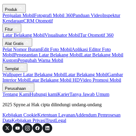
Produk
Penjualan Mobil
Fotografi Mobil 360
Panduan Video
Inspektur
Kendaraan
CRM Otomotif
Fitur
Latar Belakang Mobil
Visualisator Mobil
Tur Otomotif 360
Alat Gratis
Pelat Nomor Buram
Edit Foto Mobil
Aplikasi Editor Foto
Mobil
Penggantian Latar Belakang Mobil
Latar Belakang Mobil
Kustom
Pengubah Warna Mobil
Templat
Wallpaper Latar Belakang Mobil
Latar Belakang Mobil
Gambar
Interior Mobil
Latar Belakang Mobil HD
Video Promosi Mobil
Perusahaan
Tentang Kami
Hubungi kami
Karier
Tanya Jawab Umum
2025 Spyne.ai Hak cipta dilindungi undang-undang
Kebijakan Cookie
Ketentuan Layanan
Addendum Pemrosesan
Data
Kebijakan Privasi
Trust
Legal