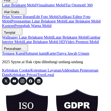
Fitur
Latar Belakang Mobil
Visualisator Mobil
Tur Otomotif 360
Alat Gratis
Pelat Nomor Buram
Edit Foto Mobil
Aplikasi Editor Foto
Mobil
Penggantian Latar Belakang Mobil
Latar Belakang Mobil
Kustom
Pengubah Warna Mobil
Templat
Wallpaper Latar Belakang Mobil
Latar Belakang Mobil
Gambar
Interior Mobil
Latar Belakang Mobil HD
Video Promosi Mobil
Perusahaan
Tentang Kami
Hubungi kami
Karier
Tanya Jawab Umum
2025 Spyne.ai Hak cipta dilindungi undang-undang
Kebijakan Cookie
Ketentuan Layanan
Addendum Pemrosesan
Data
Kebijakan Privasi
Trust
Legal