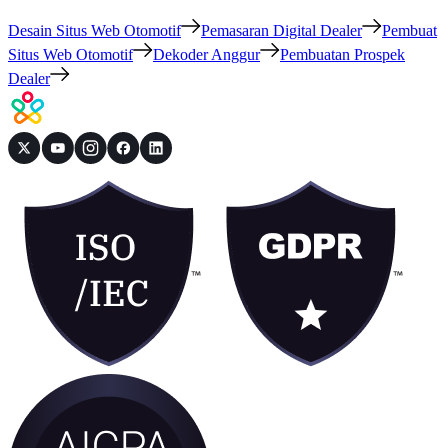
Desain Situs Web Otomotif
Pemasaran Digital Dealer
Pembuat
Situs Web Otomotif
Dekoder Anggur
Pembuatan Prospek
Dealer