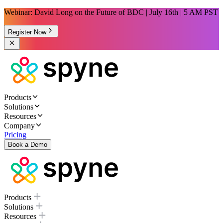
Webinar: David Long on the Future of BDC | July 16th | 5 AM PST
Register Now
Products
Solutions
Resources
Company
Pricing
Book a Demo
Products
Solutions
Resources