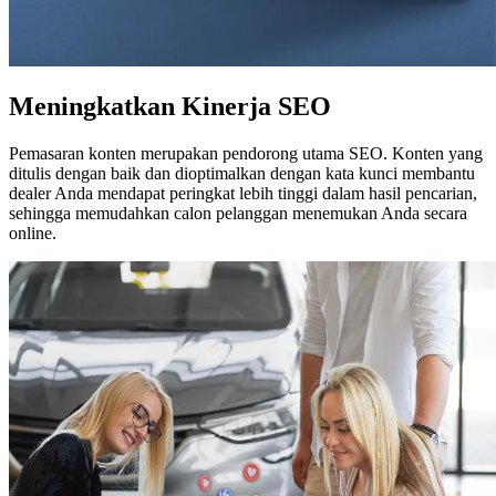
Meningkatkan Kinerja SEO
Pemasaran konten merupakan pendorong utama SEO. Konten yang
ditulis dengan baik dan dioptimalkan dengan kata kunci membantu
dealer Anda mendapat peringkat lebih tinggi dalam hasil pencarian,
sehingga memudahkan calon pelanggan menemukan Anda secara
online.