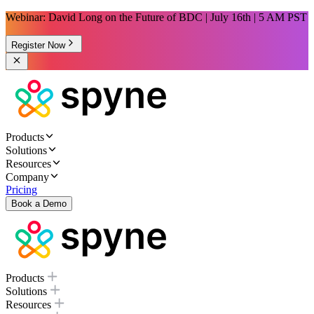
Webinar: David Long on the Future of BDC | July 16th | 5 AM PST
Register Now
Products
Solutions
Resources
Company
Pricing
Book a Demo
Products
Solutions
Resources