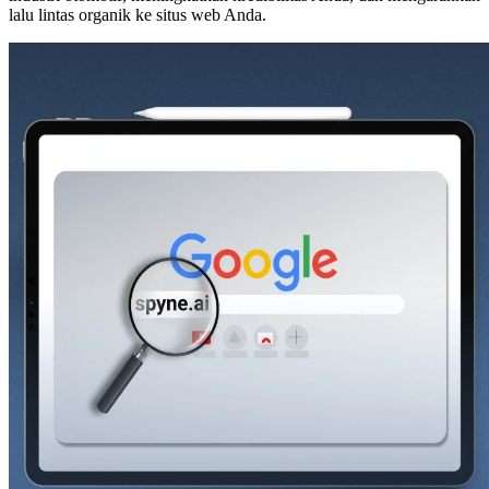
lalu lintas organik ke situs web Anda.