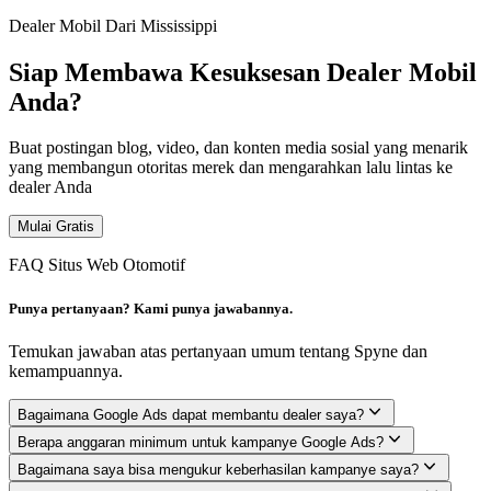
Dealer Mobil Dari Mississippi
Siap Membawa Kesuksesan Dealer Mobil
Anda?
Buat postingan blog, video, dan konten media sosial yang menarik
yang membangun otoritas merek dan mengarahkan lalu lintas ke
dealer Anda
Mulai Gratis
FAQ Situs Web Otomotif
Punya pertanyaan? Kami punya jawabannya.
Temukan jawaban atas pertanyaan umum tentang Spyne dan
kemampuannya.
Bagaimana Google Ads dapat membantu dealer saya?
Berapa anggaran minimum untuk kampanye Google Ads?
Bagaimana saya bisa mengukur keberhasilan kampanye saya?