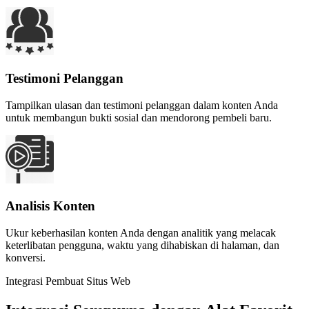
Testimoni Pelanggan
Tampilkan ulasan dan testimoni pelanggan dalam konten Anda
untuk membangun bukti sosial dan mendorong pembeli baru.
Analisis Konten
Ukur keberhasilan konten Anda dengan analitik yang melacak
keterlibatan pengguna, waktu yang dihabiskan di halaman, dan
konversi.
Integrasi Pembuat Situs Web