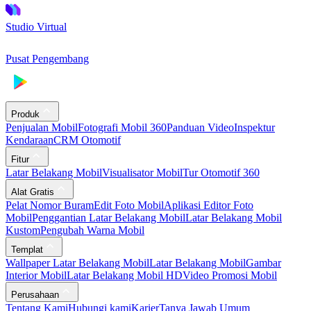
Studio Virtual
Pusat Pengembang
Produk
Penjualan Mobil
Fotografi Mobil 360
Panduan Video
Inspektur
Kendaraan
CRM Otomotif
Fitur
Latar Belakang Mobil
Visualisator Mobil
Tur Otomotif 360
Alat Gratis
Pelat Nomor Buram
Edit Foto Mobil
Aplikasi Editor Foto
Mobil
Penggantian Latar Belakang Mobil
Latar Belakang Mobil
Kustom
Pengubah Warna Mobil
Templat
Wallpaper Latar Belakang Mobil
Latar Belakang Mobil
Gambar
Interior Mobil
Latar Belakang Mobil HD
Video Promosi Mobil
Perusahaan
Tentang Kami
Hubungi kami
Karier
Tanya Jawab Umum