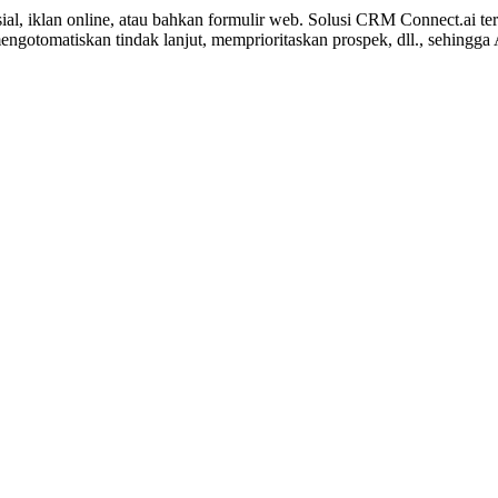
sial, iklan online, atau bahkan formulir web. Solusi CRM Connect.ai t
mengotomatiskan tindak lanjut, memprioritaskan prospek, dll., sehingg