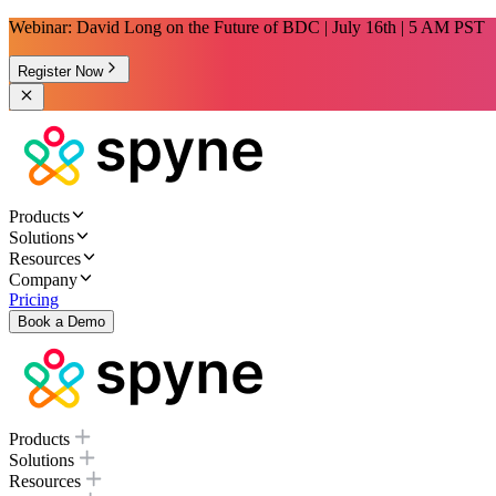
Webinar: David Long on the Future of BDC | July 16th | 5 AM PST
Register Now
Products
Solutions
Resources
Company
Pricing
Book a Demo
Products
Solutions
Resources