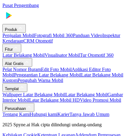
Pusat Pengembang
Produk
Penjualan Mobil
Fotografi Mobil 360
Panduan Video
Inspektur
Kendaraan
CRM Otomotif
Fitur
Latar Belakang Mobil
Visualisator Mobil
Tur Otomotif 360
Alat Gratis
Pelat Nomor Buram
Edit Foto Mobil
Aplikasi Editor Foto
Mobil
Penggantian Latar Belakang Mobil
Latar Belakang Mobil
Kustom
Pengubah Warna Mobil
Templat
Wallpaper Latar Belakang Mobil
Latar Belakang Mobil
Gambar
Interior Mobil
Latar Belakang Mobil HD
Video Promosi Mobil
Perusahaan
Tentang Kami
Hubungi kami
Karier
Tanya Jawab Umum
2025 Spyne.ai Hak cipta dilindungi undang-undang
Kebijakan Cookie
Ketentuan Layanan
Addendum Pemrosesan