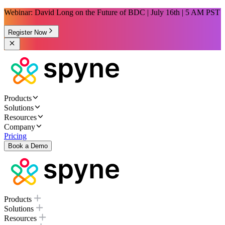
Webinar: David Long on the Future of BDC | July 16th | 5 AM PST
Register Now
Products
Solutions
Resources
Company
Pricing
Book a Demo
Products
Solutions
Resources