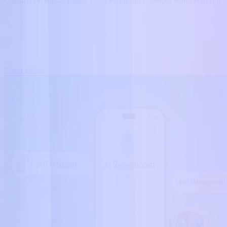
Cobalah Perangkat Lunak Pusat Panggilan Otomotif Kami Hari Ini!
Pesan Demo