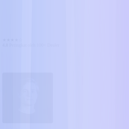
★
★
★
★
☆
4.8
Peringkat oleh 100+ Dealer