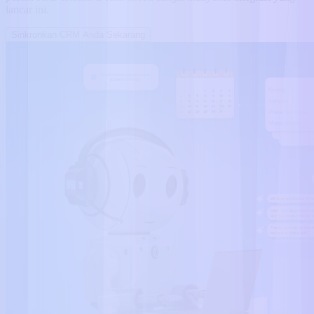
lancar ini.
Sinkronkan CRM Anda Sekarang