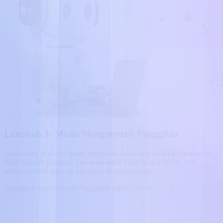
Langkah 3: Mulai Mengonversi Panggilan
Luncurkan platform pusat panggilan Anda dan mulailah menjaring
lebih banyak prospek, memesan lebih banyak janji temu, dan
menutup lebih banyak transaksi dengan mudah.
Perangkat Lunak Pusat Panggilan untuk Dealer