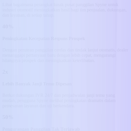
Lihat bagaimana perangkat lunak pusat panggilan Spyne untuk
industri otomotif meningkatkan hasil bagi tim penjualan, dukungan,
dan layanan, di setiap tahap.
40%
Peningkatan Kecepatan Respons Prospek
Dengan perutean panggilan cerdas dan tindak lanjut otomatis, dealer
menanggapi pertanyaan baru dengan lebih cepat, mengurangi
hilangnya prospek dan meningkatkan keterlibatan.
2x
Lebih Banyak Janji Temu Dipesan
Berkat dukungan IVR 24/7 dan penjadwalan janji temu yang
mudah, pengguna Spyne melihat peningkatan dramatis dalam
pemesanan layanan dan uji berkendara.
50%
Pengurangan Panggilan Tak Terjawab