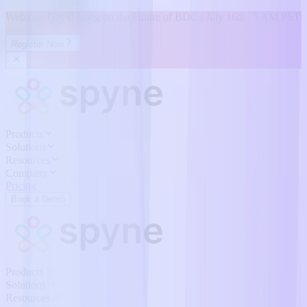
Webinar: David Long on the Future of BDC | July 16th | 5 AM PST
Register Now
Products
Solutions
Resources
Company
Pricing
Book a Demo
Products
Solutions
Resources