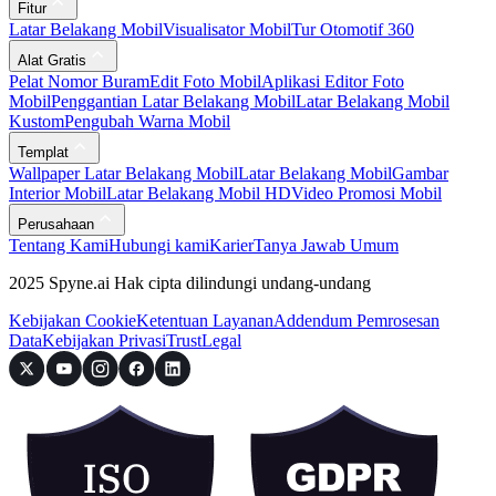
Fitur
Latar Belakang Mobil
Visualisator Mobil
Tur Otomotif 360
Alat Gratis
Pelat Nomor Buram
Edit Foto Mobil
Aplikasi Editor Foto
Mobil
Penggantian Latar Belakang Mobil
Latar Belakang Mobil
Kustom
Pengubah Warna Mobil
Templat
Wallpaper Latar Belakang Mobil
Latar Belakang Mobil
Gambar
Interior Mobil
Latar Belakang Mobil HD
Video Promosi Mobil
Perusahaan
Tentang Kami
Hubungi kami
Karier
Tanya Jawab Umum
2025 Spyne.ai Hak cipta dilindungi undang-undang
Kebijakan Cookie
Ketentuan Layanan
Addendum Pemrosesan
Data
Kebijakan Privasi
Trust
Legal