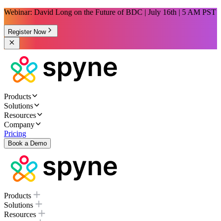
Webinar: David Long on the Future of BDC | July 16th | 5 AM PST
Register Now
Products
Solutions
Resources
Company
Pricing
Book a Demo
Products
Solutions
Resources