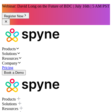
Webinar: David Long on the Future of BDC | July 16th | 5 AM PST
Register Now
Products
Solutions
Resources
Company
Pricing
Book a Demo
Products
Solutions
Resources