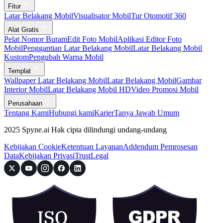
Fitur
Latar Belakang Mobil
Visualisator Mobil
Tur Otomotif 360
Alat Gratis
Pelat Nomor Buram
Edit Foto Mobil
Aplikasi Editor Foto
Mobil
Penggantian Latar Belakang Mobil
Latar Belakang Mobil
Kustom
Pengubah Warna Mobil
Templat
Wallpaper Latar Belakang Mobil
Latar Belakang Mobil
Gambar
Interior Mobil
Latar Belakang Mobil HD
Video Promosi Mobil
Perusahaan
Tentang Kami
Hubungi kami
Karier
Tanya Jawab Umum
2025 Spyne.ai Hak cipta dilindungi undang-undang
Kebijakan Cookie
Ketentuan Layanan
Addendum Pemrosesan
Data
Kebijakan Privasi
Trust
Legal