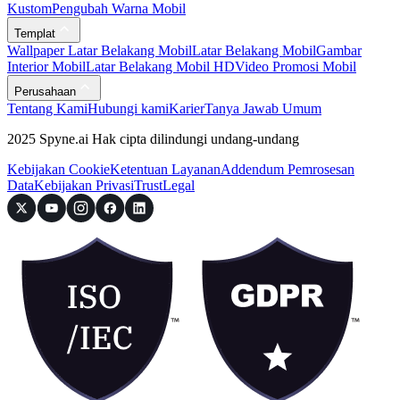
Kustom
Pengubah Warna Mobil
Templat
Wallpaper Latar Belakang Mobil
Latar Belakang Mobil
Gambar
Interior Mobil
Latar Belakang Mobil HD
Video Promosi Mobil
Perusahaan
Tentang Kami
Hubungi kami
Karier
Tanya Jawab Umum
2025 Spyne.ai Hak cipta dilindungi undang-undang
Kebijakan Cookie
Ketentuan Layanan
Addendum Pemrosesan
Data
Kebijakan Privasi
Trust
Legal