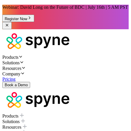
Webinar: David Long on the Future of BDC | July 16th | 5 AM PST
Register Now
Products
Solutions
Resources
Company
Pricing
Book a Demo
Products
Solutions
Resources