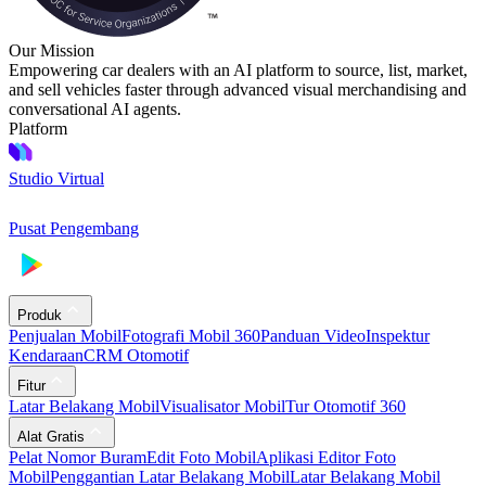
Our Mission
Empowering car dealers with an AI platform to source, list, market,
and sell vehicles faster through advanced visual merchandising and
conversational AI agents.
Platform
Studio Virtual
Pusat Pengembang
Produk
Penjualan Mobil
Fotografi Mobil 360
Panduan Video
Inspektur
Kendaraan
CRM Otomotif
Fitur
Latar Belakang Mobil
Visualisator Mobil
Tur Otomotif 360
Alat Gratis
Pelat Nomor Buram
Edit Foto Mobil
Aplikasi Editor Foto
Mobil
Penggantian Latar Belakang Mobil
Latar Belakang Mobil