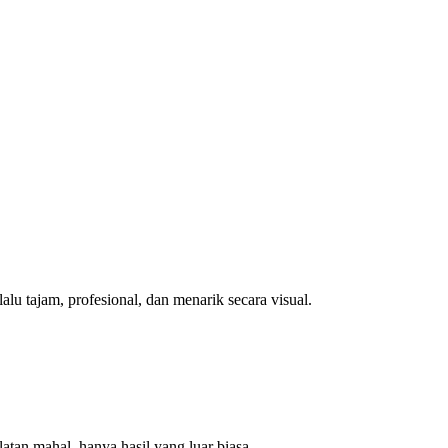
u tajam, profesional, dan menarik secara visual.
atan mahal, hanya hasil yang luar biasa.