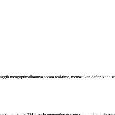
gih mengoptimalkannya secara real-time, memastikan daftar Anda selal
lihat terbaik. Tidak perlu penyuntingan yang rumit, tidak perlu peral