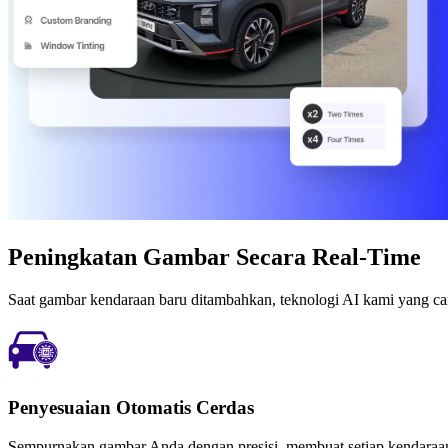
Peningkatan Gambar Secara Real-Time
Saat gambar kendaraan baru ditambahkan, teknologi AI kami yang cang
Penyesuaian Otomatis Cerdas
Sempurnakan gambar Anda dengan presisi, membuat setiap kendaraan ter