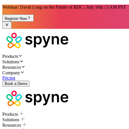
Webinar: David Long on the Future of BDC | July 16th | 5 AM PST
Register Now
Products
Solutions
Resources
Company
Pricing
Book a Demo
Products
Solutions
Resources