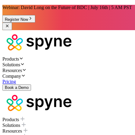
Webinar: David Long on the Future of BDC | July 16th | 5 AM PST
Register Now
Products
Solutions
Resources
Company
Pricing
Book a Demo
Products
Solutions
Resources