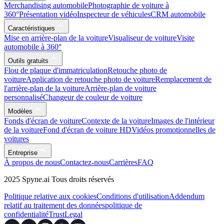
Merchandising automobile
Photographie de voiture à
360°
Présentation vidéo
Inspecteur de véhicules
CRM automobile
Caractéristiques
Mise en arrière-plan de la voiture
Visualiseur de voiture
Visite
automobile à 360°
Outils gratuits
Flou de plaque d'immatriculation
Retouche photo de
voiture
Application de retouche photo de voiture
Remplacement de
l'arrière-plan de la voiture
Arrière-plan de voiture
personnalisé
Changeur de couleur de voiture
Modèles
Fonds d'écran de voiture
Contexte de la voiture
Images de l'intérieur
de la voiture
Fond d'écran de voiture HD
Vidéos promotionnelles de
voitures
Entreprise
À propos de nous
Contactez-nous
Carrières
FAQ
2025 Spyne.ai Tous droits réservés
Politique relative aux cookies
Conditions d'utilisation
Addendum
relatif au traitement des données
politique de
confidentialité
Trust
Legal