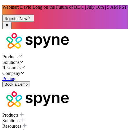
Webinar: David Long on the Future of BDC | July 16th | 5 AM PST
Register Now
Products
Solutions
Resources
Company
Pricing
Book a Demo
Products
Solutions
Resources