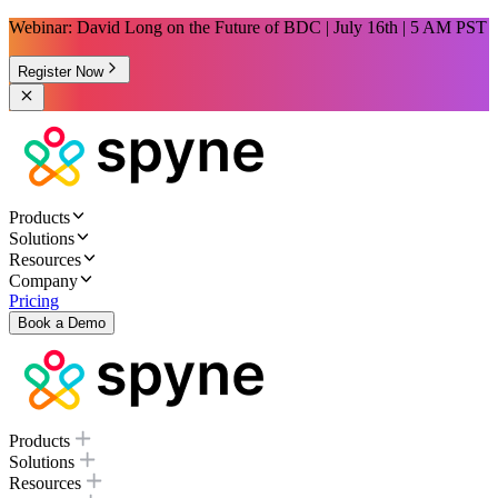
Webinar: David Long on the Future of BDC | July 16th | 5 AM PST
Register Now
Products
Solutions
Resources
Company
Pricing
Book a Demo
Products
Solutions
Resources