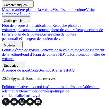
Caractéristiques
Mise en arrière-plan de la voiture
Visualiseur de voiture
Visite
automobile à 360°
Outils gratuits
Flou de plaque d'immatriculation
Retouche photo de
voiture
Application de retouche photo de voiture
Remplacement de
l'arrière-plan de la voiture
Arrière-plan de voiture
personnalisé
Changeur de couleur de voiture
Modèles
Fonds d'écran de voiture
Contexte de la voiture
Images de l'intérieur
de la voiture
Fond d'écran de voiture HD
Vidéos promotionnelles de
voitures
Entreprise
À propos de nous
Contactez-nous
Carrières
FAQ
2025 Spyne.ai Tous droits réservés
Politique relative aux cookies
Conditions d'utilisation
Addendum
relatif au traitement des données
politique de
confidentialité
Trust
Legal