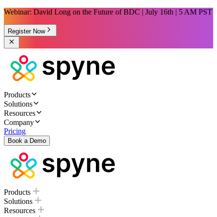
Webinar: David Long on the Future of BDC | July 16th | 5 AM PST
Register Now
Products
Solutions
Resources
Company
Pricing
Book a Demo
Products
Solutions
Resources