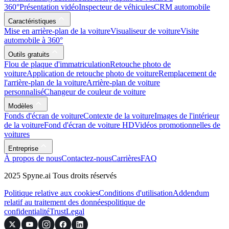
360°
Présentation vidéo
Inspecteur de véhicules
CRM automobile
Caractéristiques
Mise en arrière-plan de la voiture
Visualiseur de voiture
Visite
automobile à 360°
Outils gratuits
Flou de plaque d'immatriculation
Retouche photo de
voiture
Application de retouche photo de voiture
Remplacement de
l'arrière-plan de la voiture
Arrière-plan de voiture
personnalisé
Changeur de couleur de voiture
Modèles
Fonds d'écran de voiture
Contexte de la voiture
Images de l'intérieur
de la voiture
Fond d'écran de voiture HD
Vidéos promotionnelles de
voitures
Entreprise
À propos de nous
Contactez-nous
Carrières
FAQ
2025 Spyne.ai Tous droits réservés
Politique relative aux cookies
Conditions d'utilisation
Addendum
relatif au traitement des données
politique de
confidentialité
Trust
Legal