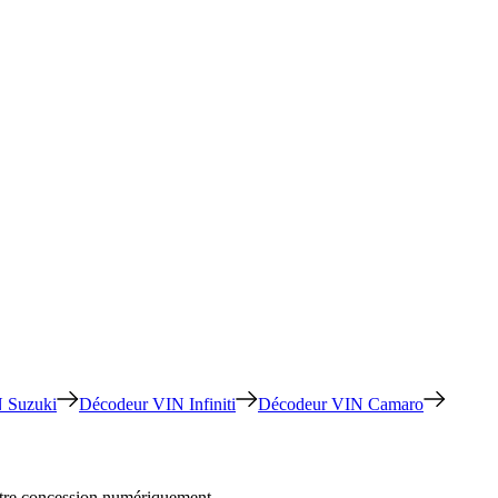
 Suzuki
Décodeur VIN Infiniti
Décodeur VIN Camaro
votre concession numériquement