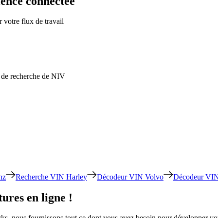
ience connectée
 votre flux de travail
ns de recherche de NIV
nz
Recherche VIN Harley
Décodeur VIN Volvo
Décodeur VIN
ures en ligne !
ocks, nous fournissons tout ce dont vous avez besoin pour développer 