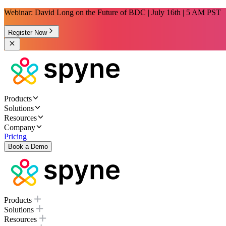
Webinar: David Long on the Future of BDC | July 16th | 5 AM PST
Register Now
Products
Solutions
Resources
Company
Pricing
Book a Demo
Products
Solutions
Resources