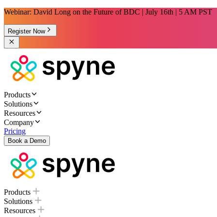
Webinar: David Long on the Future of BDC | July 16th | 5 AM PST
Register Now
Products
Solutions
Resources
Company
Pricing
Book a Demo
Products
Solutions
Resources